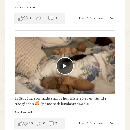
2 veckor sedan
10
0
0
Läs på Facebook
·
Dela
Trött gäng somnade snabbt hos Elsie efter en stund i
trädgården
#pomonadalenslabradoodle
3 veckor sedan
50
0
2
Läs på Facebook
·
Dela