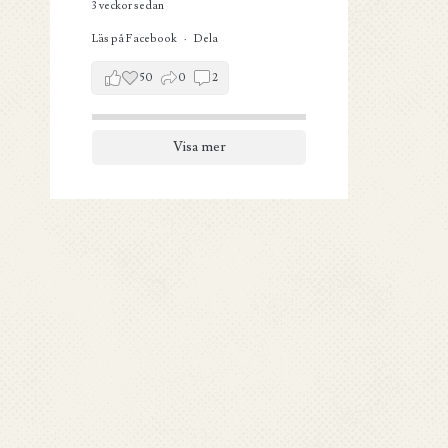
3 veckor sedan
Läs på Facebook
·
Dela
50
0
2
Visa mer