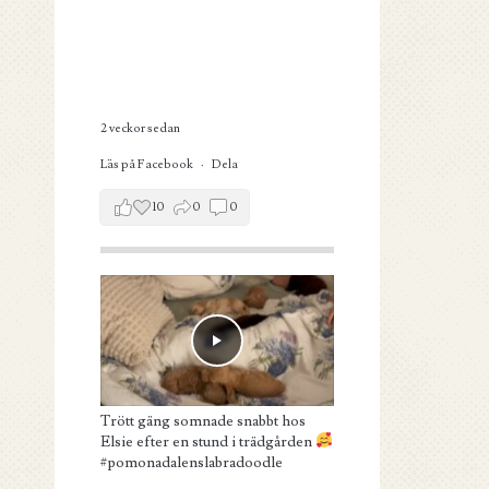
2 veckor sedan
Läs på Facebook
·
Dela
10
0
0
Trött gäng somnade snabbt hos
Elsie efter en stund i trädgården
#pomonadalenslabradoodle