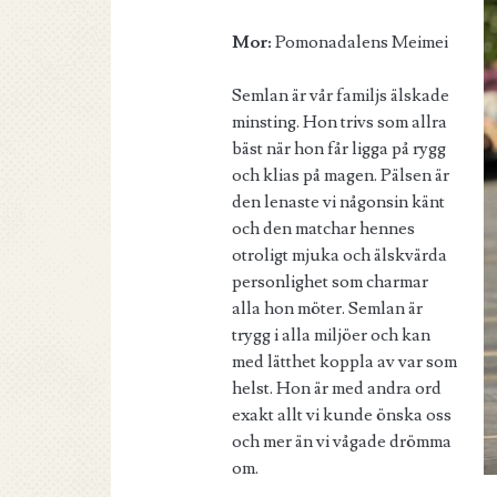
Mor:
Pomonadalens Meimei
Semlan är vår familjs älskade
minsting. Hon trivs som allra
bäst när hon får ligga på rygg
och klias på magen. Pälsen är
den lenaste vi någonsin känt
och den matchar hennes
otroligt mjuka och älskvärda
personlighet som charmar
alla hon möter. Semlan är
trygg i alla miljöer och kan
med lätthet koppla av var som
helst. Hon är med andra ord
exakt allt vi kunde önska oss
och mer än vi vågade drömma
om.