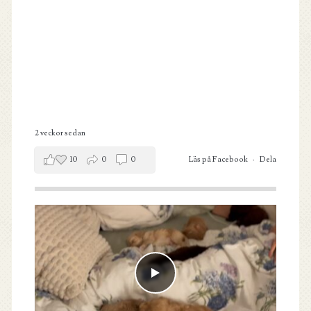
2 veckor sedan
10
0
0
Läs på Facebook
·
Dela