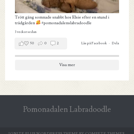
Trött gäng somnade snabbt hos Elsie efter en stund i
trädgården
#pomonadalenslabradoodle
3 veckor sedan
50
0
2
Läs på Facebook
·
Dela
Visa mer
Pomonadalen Labradoodle
IGNITE PLUS WORDPRESS THEME
BY COMPETE THEMES.