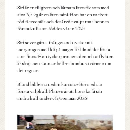
Siri är en tillgiven och lättsam liten tik som med
sina 6,5 kg är en liten mini. Hon har en vackert
röd fleecepäls och det ärvde valparna i hennes
första kull som föddes våren 2025.
Siri sover gärna i sängen och tycker att
morgongos med kli på magen är bland det bästa
som finns. Hon tycker promenader och utflykter
är skoj men stannar hellre inomhus i värmen om
det regnar.
Bland bilderna nedan kan ni se Siri med sin
första valpkull. Planen är att hon ska få sin
andra kull under vår/sommar 2026